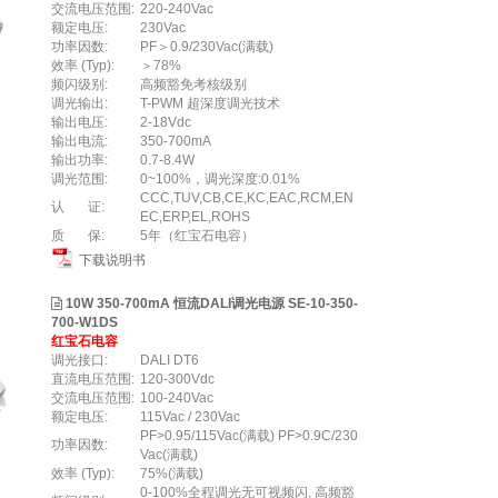
交流电压范围:
220-240Vac
额定电压:
230Vac
功率因数:
PF＞0.9/230Vac(满载)
效率 (Typ):
＞78%
频闪级别:
高频豁免考核级别
调光输出:
T-PWM 超深度调光技术
输出电压:
2-18Vdc
输出电流:
350-700mA
输出功率:
0.7-8.4W
调光范围:
0~100%，调光深度:0.01%
CCC,TUV,CB,CE,KC,EAC,RCM,EN
认 证:
EC,ERP,EL,ROHS
质 保:
5年（红宝石电容）
下载说明书
10W 350-700mA 恒流DALI调光电源 SE-10-350-
700-W1DS
红宝石电容
调光接口:
DALI DT6
直流电压范围:
120-300Vdc
交流电压范围:
100-240Vac
额定电压:
115Vac / 230Vac
PF>0.95/115Vac(满载) PF>0.9C/230
功率因数:
Vac(满载)
效率 (Typ):
75%(满载)
0-100%全程调光无可视频闪, 高频豁