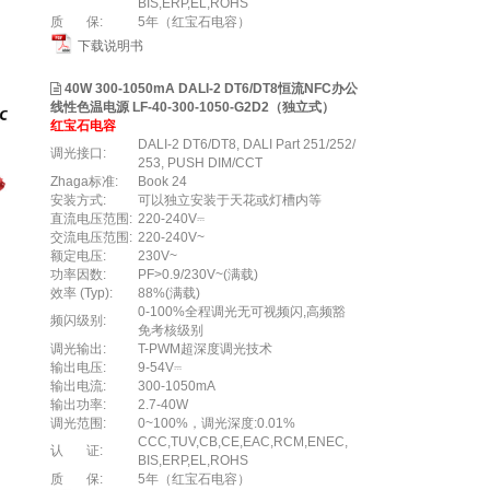
BIS,ERP,EL,ROHS
质 保:
5年（红宝石电容）
下载说明书
40W 300-1050mA DALI-2 DT6/DT8恒流NFC办公
线性色温电源 LF-40-300-1050-G2D2（独立式）
红宝石电容
DALI-2 DT6/DT8, DALI Part 251/252/
调光接口:
253, PUSH DIM/CCT
Zhaga标准:
Book 24
安装方式:
可以独立安装于天花或灯槽内等
直流电压范围:
220-240V⎓
交流电压范围:
220-240V~
额定电压:
230V~
功率因数:
PF>0.9/230V~(满载)
效率 (Typ):
88%(满载)
0-100%全程调光无可视频闪,高频豁
频闪级别:
免考核级别
调光输出:
T-PWM超深度调光技术
输出电压:
9-54V⎓
输出电流:
300-1050mA
输出功率:
2.7-40W
调光范围:
0~100%，调光深度:0.01%
CCC,TUV,CB,CE,EAC,RCM,ENEC,
认 证:
BIS,ERP,EL,ROHS
质 保:
5年（红宝石电容）