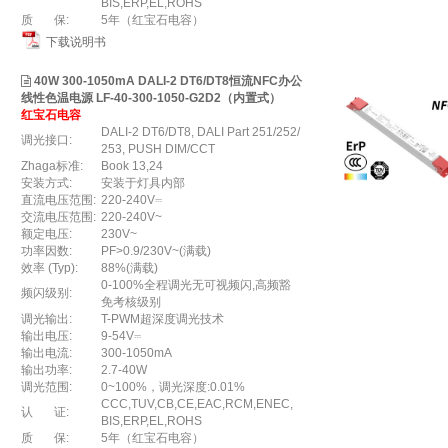
BIS,ERP,EL,ROHS
质 保:
5年（红宝石电容）
下载说明书
40W 300-1050mA DALI-2 DT6/DT8恒流NFC办公
线性色温电源 LF-40-300-1050-G2D2（内置式）
红宝石电容
DALI-2 DT6/DT8, DALI Part 251/252/
调光接口:
253, PUSH DIM/CCT
Zhaga标准:
Book 13,24
安装方式:
安装于灯具内部
直流电压范围:
220-240V⎓
交流电压范围:
220-240V~
额定电压:
230V~
功率因数:
PF>0.9/230V~(满载)
效率 (Typ):
88%(满载)
0-100%全程调光无可视频闪,高频豁
频闪级别:
免考核级别
调光输出:
T-PWM超深度调光技术
输出电压:
9-54V⎓
输出电流:
300-1050mA
输出功率:
2.7-40W
调光范围:
0~100%，调光深度:0.01%
CCC,TUV,CB,CE,EAC,RCM,ENEC,
认 证:
BIS,ERP,EL,ROHS
质 保:
5年（红宝石电容）