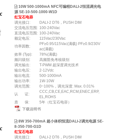
10W 500-1000mA NFC可编程DALI-2恒流调光电
源 SE-10-500-1000-W1D
红宝石电容
调光接口:
DALI-2 DT6，PUSH DIM
交流电压范围:
100-240Vac
直流电压范围:
100-240Vac
额定电压:
115Vac/230Vac
PF≥0.95/115Vac(满载) PF≥0.9/230V
功率因数:
ac(满载)
效率 (Typ):
78%(满载)
频闪级别:
高频豁免考核级别
调光输出:
T-PWM 超深度调光技术
输出电压:
2-12Vdc
输出电流:
500-1000mA
输出功率:
1W-10W
调光范围:
0~100%，调光深度: Max. 0.01%
CCC,CB,CE,EAC,RCM,ENEC,ERP,
认 证:
EL,ROHS
质 保:
5年（红宝石电容）
下载说明书
8W 350-700mA 超小体积恒流DALI-2调光电源 SE-
8-350-700-G1D
红宝石电容
调光接口:
DALI-2 DT6，PUSH DIM