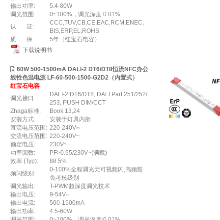
输出功率:
5.4-80W
调光范围:
0~100%，调光深度:0.01%
CCC,TUV,CB,CE,EAC,RCM,ENEC,
认 证:
BIS,ERP,EL,ROHS
质 保:
5年（红宝石电容）
下载说明书
60W 500-1500mA DALI-2 DT6/DT8恒流NFC办公
线性色温电源 LF-60-500-1500-G2D2（内置式）
红宝石电容
DALI-2 DT6/DT8, DALI Part 251/252/
调光接口:
253, PUSH DIM/CCT
Zhaga标准:
Book 13,24
安装方式:
安装于灯具内部
直流电压范围:
220-240V⎓
交流电压范围:
220-240V~
额定电压:
230V~
功率因数:
PF>0.95/230V~(满载)
效率 (Typ):
88.5%
0-100%全程调光无可视频闪,高频豁
频闪级别:
免考核级别
调光输出:
T-PWM超深度调光技术
输出电压:
9-54V⎓
输出电流:
500-1500mA
输出功率:
4.5-60W
调光范围:
0~100%，调光深度:0.01%