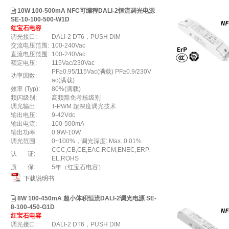
10W 100-500mA NFC可编程DALI-2恒流调光电源
SE-10-100-500-W1D
红宝石电容
调光接口:
DALI-2 DT6，PUSH DIM
交流电压范围:
100-240Vac
直流电压范围:
100-240Vac
额定电压:
115Vac/230Vac
PF≥0.95/115Vac(满载) PF≥0.9/230V
功率因数:
ac(满载)
效率 (Typ):
80%(满载)
频闪级别:
高频豁免考核级别
调光输出:
T-PWM 超深度调光技术
输出电压:
9-42Vdc
输出电流:
100-500mA
输出功率:
0.9W-10W
调光范围:
0~100%，调光深度: Max. 0.01%
CCC,CB,CE,EAC,RCM,ENEC,ERP,
认 证:
EL,ROHS
质 保:
5年（红宝石电容）
下载说明书
8W 100-450mA 超小体积恒流DALI-2调光电源 SE-
8-100-450-G1D
红宝石电容
调光接口:
DALI-2 DT6，PUSH DIM