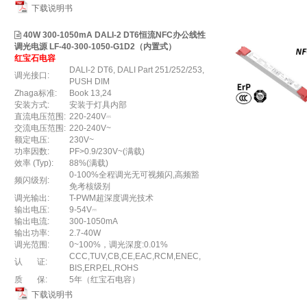
下载说明书
40W 300-1050mA DALI-2 DT6恒流NFC办公线性
调光电源 LF-40-300-1050-G1D2（内置式）
红宝石电容
DALI-2 DT6, DALI Part 251/252/253,
调光接口:
PUSH DIM
Zhaga标准:
Book 13,24
安装方式:
安装于灯具内部
直流电压范围:
220-240V⎓
交流电压范围:
220-240V~
额定电压:
230V~
功率因数:
PF>0.9/230V~(满载)
效率 (Typ):
88%(满载)
0-100%全程调光无可视频闪,高频豁
频闪级别:
免考核级别
调光输出:
T-PWM超深度调光技术
输出电压:
9-54V⎓
输出电流:
300-1050mA
输出功率:
2.7-40W
调光范围:
0~100%，调光深度:0.01%
CCC,TUV,CB,CE,EAC,RCM,ENEC,
认 证:
BIS,ERP,EL,ROHS
质 保:
5年（红宝石电容）
下载说明书