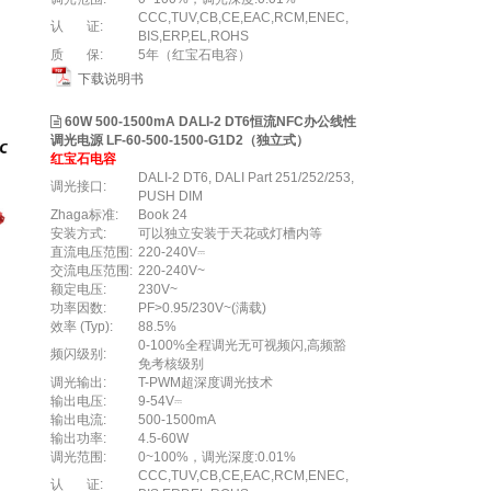
CCC,TUV,CB,CE,EAC,RCM,ENEC,
认 证:
BIS,ERP,EL,ROHS
质 保:
5年（红宝石电容）
下载说明书
60W 500-1500mA DALI-2 DT6恒流NFC办公线性
调光电源 LF-60-500-1500-G1D2（独立式）
红宝石电容
DALI-2 DT6, DALI Part 251/252/253,
调光接口:
PUSH DIM
Zhaga标准:
Book 24
安装方式:
可以独立安装于天花或灯槽内等
直流电压范围:
220-240V⎓
交流电压范围:
220-240V~
额定电压:
230V~
功率因数:
PF>0.95/230V~(满载)
效率 (Typ):
88.5%
0-100%全程调光无可视频闪,高频豁
频闪级别:
免考核级别
调光输出:
T-PWM超深度调光技术
输出电压:
9-54V⎓
输出电流:
500-1500mA
输出功率:
4.5-60W
调光范围:
0~100%，调光深度:0.01%
CCC,TUV,CB,CE,EAC,RCM,ENEC,
认 证: