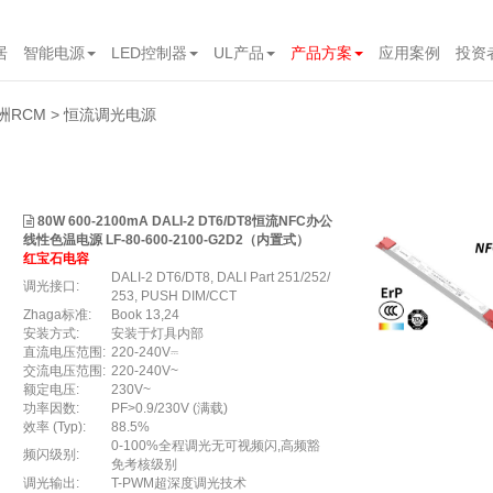
居
智能电源
LED控制器
UL产品
产品方案
应用案例
投资
洲RCM
恒流调光电源
80W 600-2100mA DALI-2 DT6/DT8恒流NFC办公
线性色温电源 LF-80-600-2100-G2D2（内置式）
红宝石电容
DALI-2 DT6/DT8, DALI Part 251/252/
调光接口:
253, PUSH DIM/CCT
Zhaga标准:
Book 13,24
安装方式:
安装于灯具内部
直流电压范围:
220-240V⎓
交流电压范围:
220-240V~
额定电压:
230V~
功率因数:
PF>0.9/230V (满载)
效率 (Typ):
88.5%
0-100%全程调光无可视频闪,高频豁
频闪级别:
免考核级别
调光输出:
T-PWM超深度调光技术