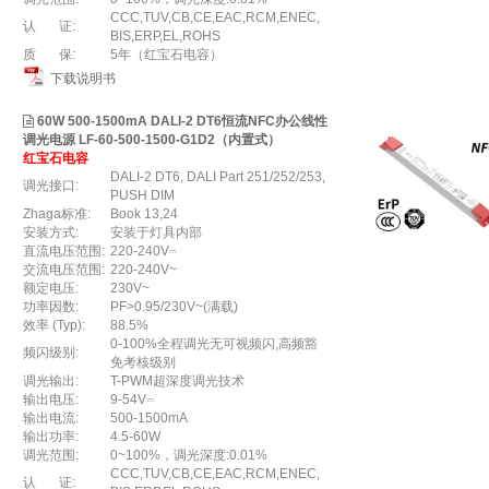
CCC,TUV,CB,CE,EAC,RCM,ENEC,
认 证:
BIS,ERP,EL,ROHS
质 保:
5年（红宝石电容）
下载说明书
60W 500-1500mA DALI-2 DT6恒流NFC办公线性
调光电源 LF-60-500-1500-G1D2（内置式）
红宝石电容
DALI-2 DT6, DALI Part 251/252/253,
调光接口:
PUSH DIM
Zhaga标准:
Book 13,24
安装方式:
安装于灯具内部
直流电压范围:
220-240V⎓
交流电压范围:
220-240V~
额定电压:
230V~
功率因数:
PF>0.95/230V~(满载)
效率 (Typ):
88.5%
0-100%全程调光无可视频闪,高频豁
频闪级别:
免考核级别
调光输出:
T-PWM超深度调光技术
输出电压:
9-54V⎓
输出电流:
500-1500mA
输出功率:
4.5-60W
调光范围:
0~100%，调光深度:0.01%
CCC,TUV,CB,CE,EAC,RCM,ENEC,
认 证: