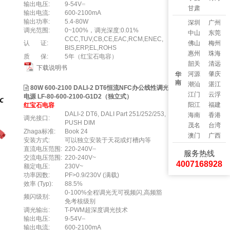
输出电压:
9-54V⎓
甘肃
输出电流:
600-2100mA
输出功率:
5.4-80W
深圳
广州
调光范围:
0~100%，调光深度:0.01%
中山
东莞
CCC,TUV,CB,CE,EAC,RCM,ENEC,
认 证:
佛山
梅州
BIS,ERP,EL,ROHS
惠州
珠海
质 保:
5年（红宝石电容）
韶关
清远
下载说明书
河源
肇庆
华
南
潮汕
湛江
80W 600-2100 DALI-2 DT6恒流NFC办公线性调光
江门
云浮
电源 LF-80-600-2100-G1D2（独立式）
阳江
福建
红宝石电容
DALI-2 DT6, DALI Part 251/252/253,
海南
香港
调光接口:
PUSH DIM
茂名
台湾
Zhaga标准:
Book 24
澳门
广西
安装方式:
可以独立安装于天花或灯槽内等
直流电压范围:
220-240V⎓
服务热线
交流电压范围:
220-240V~
4007168928
额定电压:
230V~
功率因数:
PF>0.9/230V (满载)
效率 (Typ):
88.5%
0-100%全程调光无可视频闪,高频豁
频闪级别:
免考核级别
调光输出:
T-PWM超深度调光技术
输出电压:
9-54V⎓
输出电流:
600-2100mA