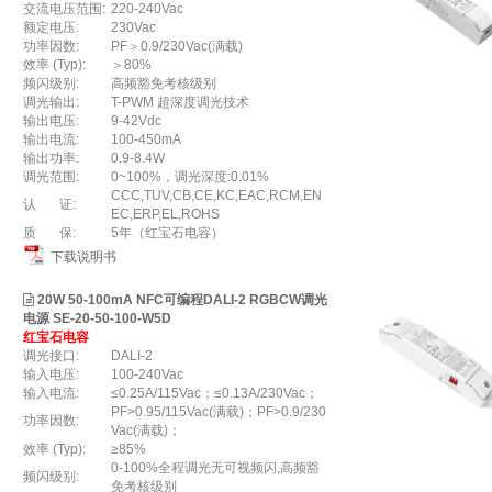
交流电压范围:
220-240Vac
额定电压:
230Vac
功率因数:
PF＞0.9/230Vac(满载)
效率 (Typ):
＞80%
频闪级别:
高频豁免考核级别
调光输出:
T-PWM 超深度调光技术
输出电压:
9-42Vdc
输出电流:
100-450mA
输出功率:
0.9-8.4W
调光范围:
0~100%，调光深度:0.01%
CCC,TUV,CB,CE,KC,EAC,RCM,EN
认 证:
EC,ERP,EL,ROHS
质 保:
5年（红宝石电容）
下载说明书
20W 50-100mA NFC可编程DALI-2 RGBCW调光
电源 SE-20-50-100-W5D
红宝石电容
调光接口:
DALI-2
输入电压:
100-240Vac
输入电流:
≤0.25A/115Vac；≤0.13A/230Vac；
PF>0.95/115Vac(满载)；PF>0.9/230
功率因数:
Vac(满载)；
效率 (Typ):
≥85%
0-100%全程调光无可视频闪,高频豁
频闪级别:
免考核级别