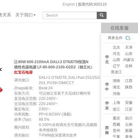
English
|
股票代码:920110
者关系
关于我们
在线客服
商务合作
北京
天津
河北
山东
华
山西
内蒙古
80W 600-2100mA DALI-2 DT6/DT8恒流NFC办公
北
辽宁
吉林
线性色温电源 LF-80-600-2100-G2D2（独立式）
黑龙江
红宝石电容
DALI-2 DT6/DT8, DALI Part 251/252/
调光接口:
湖南
江西
253, PUSH DIM/CCT
华
湖北
陕西
Zhaga标准:
Book 24
中
安装方式:
可以独立安装于天花或灯槽内等
河南
直流电压范围:
220-240V⎓
上海
安徽
华
交流电压范围:
220-240V~
东
额定电压:
230V~
浙江
江苏
功率因数:
PF>0.9/230V (满载)
重庆
四川
效率 (Typ):
88.5%
西藏
云南
0-100%全程调光无可视频闪,高频豁
频闪级别:
西
免考核级别
贵州
新疆
南
调光输出:
T-PWM超深度调光技术
宁夏
青海