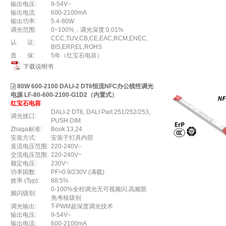
输出电压:
9-54V⎓
输出电流:
600-2100mA
输出功率:
5.4-80W
调光范围:
0~100%，调光深度:0.01%
CCC,TUV,CB,CE,EAC,RCM,ENEC,
认 证:
BIS,ERP,EL,ROHS
质 保:
5年（红宝石电容）
下载说明书
80W 600-2100 DALI-2 DT6恒流NFC办公线性调光
电源 LF-80-600-2100-G1D2（内置式）
红宝石电容
DALI-2 DT6, DALI Part 251/252/253,
调光接口:
PUSH DIM
Zhaga标准:
Book 13,24
安装方式:
安装于灯具内部
直流电压范围:
220-240V⎓
交流电压范围:
220-240V~
额定电压:
230V~
功率因数:
PF>0.9/230V (满载)
效率 (Typ):
88.5%
0-100%全程调光无可视频闪,高频豁
频闪级别:
免考核级别
调光输出:
T-PWM超深度调光技术
输出电压:
9-54V⎓
输出电流:
600-2100mA