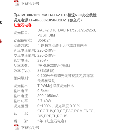
下载说明书
40W 300-1050mA DALI-2 DT6恒流NFC办公线性
调光电源 LF-40-300-1050-G1D2（独立式）
红宝石电容
DALI-2 DT6, DALI Part 251/252/253,
调光接口:
PUSH DIM
Zhaga标准:
Book 24
安装方式:
可以独立安装于天花或灯槽内等
直流电压范围:
220-240V⎓
交流电压范围:
220-240V~
额定电压:
230V~
功率因数:
PF>0.9/230V~(满载)
效率 (Typ):
88%(满载)
0-100%全程调光无可视频闪,高频豁
频闪级别:
免考核级别
调光输出:
T-PWM超深度调光技术
输出电压:
9-54V⎓
输出电流:
300-1050mA
输出功率:
2.7-40W
调光范围:
0~100%，调光深度:0.01%
CCC,TUV,CB,CE,EAC,RCM,ENEC,
认 证:
BIS,ERP,EL,ROHS
质 保:
5年（红宝石电容）
下载说明书