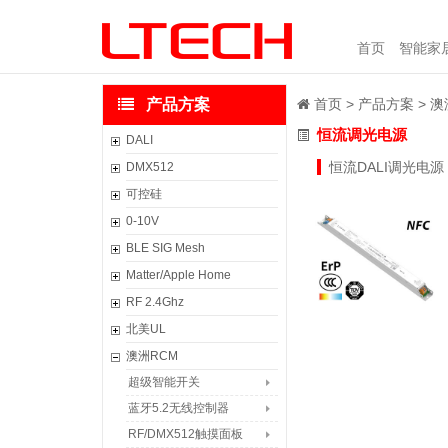
首页
智能家
产品方案
首页
产品方案
澳
恒流调光电源
DALI
DALI主控
恒流DALI调光电源
DMX512
DALI面板
DMX512主控制器
可控硅
DALI感应器
恒压DMX调光电源
恒压调光电源
0-10V
DALI控制器
恒流DMX调光电源
恒流调光电源
恒压0/1-10V调光电源
BLE SIG Mesh
DALI转换器
恒压DMX512解码器
负载补偿器
恒流0/1-10V调光电源
超级智能面板
Matter/Apple Home
恒压DALI调光电源
恒流DMX512解码器
可控硅调光器
0/1-10V低压驱动器
迪拜·超级智能旋钮
智能网关
RF 2.4Ghz
恒流DALI调光电源
像素DMX512解码器
0/1-10V调光器
摩德纳·超级智能开关
恒压Matter调光电源
C系列控制器
北美UL
恒压DALI低压驱动器
DMX信号放大器
蓝牙恒压智能电源
恒流Matter调光电源
Mini Pro系列
恒压调光电源
澳洲RCM
WIFI-RDM编程器
蓝牙恒流智能电源
Matter控制器
L-BUS照明控制系统
恒流调光电源
超级智能开关
Artnet-DMX 控制系统
蓝牙控制器
Matter调光器
DX无线控制系统
无线控制器
蓝牙5.2无线控制器
生态组件
T系列2.4G控制器
DMX512解码器
RF/DMX512触摸面板