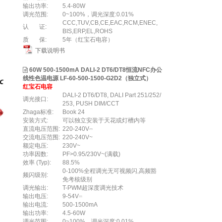
输出功率:
5.4-80W
调光范围:
0~100%，调光深度:0.01%
CCC,TUV,CB,CE,EAC,RCM,ENEC,
认 证:
BIS,ERP,EL,ROHS
质 保:
5年（红宝石电容）
下载说明书
60W 500-1500mA DALI-2 DT6/DT8恒流NFC办公
线性色温电源 LF-60-500-1500-G2D2（独立式）
红宝石电容
DALI-2 DT6/DT8, DALI Part 251/252/
调光接口:
253, PUSH DIM/CCT
Zhaga标准:
Book 24
安装方式:
可以独立安装于天花或灯槽内等
直流电压范围:
220-240V⎓
交流电压范围:
220-240V~
额定电压:
230V~
功率因数:
PF>0.95/230V~(满载)
效率 (Typ):
88.5%
0-100%全程调光无可视频闪,高频豁
频闪级别:
免考核级别
调光输出:
T-PWM超深度调光技术
输出电压:
9-54V⎓
输出电流:
500-1500mA
输出功率:
4.5-60W
调光范围:
0~100%，调光深度:0.01%