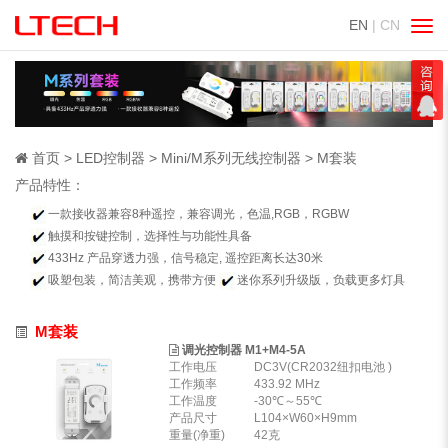
EN
| CN
切
换
导
航
首页
LED控制器
Mini/M系列无线控制器
M套装
产品特性：
一款接收器兼容8种遥控，兼容调光，色温,RGB，RGBW
触摸和按键控制，选择性与功能性具备
433Hz 产品穿透力强，信号稳定, 遥控距离长达30米
吸塑包装，简洁美观，携带方便
迷你系列升级版，负载更多灯具
M套装
调光控制器 M1+M4-5A
工作电压
DC3V(CR2032纽扣电池 )
工作频率
433.92 MHz
工作温度
-30℃～55℃
产品尺寸
L104×W60×H9mm
重量(净重)
42克