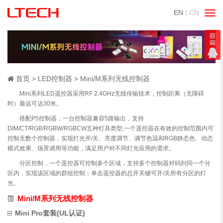
EN
| CN
切
换
导
航
首页
LED控制器
Mini/M系列无线控制器
Mini系列LED遥控器采用RF 2.4GHz无线传输技术，控制距离（无障碍
时）最远可达30米。
搭配P5控制器，一台控制器兼容5路输出，支持
DIM/CT/RGB/RGBW/RGBCW五种灯具类型,一个遥控器在有效的控制范围内可
控制无数个控制器，实现灯光开/关、亮度调节、调节色温和RGB静态色、动态
模式效果、场景调用等功能，满足用户对不同灯光应用的需求。
分区控制，一个遥控器可控制多个区域，支持多个控制器对码到同一个分
区内，实现该区域的群组控制；单击遥控器的总开关键可开/关所有分区的灯
光。
Mini/M系列无线控制器
Mini Pro套装(UL认证)