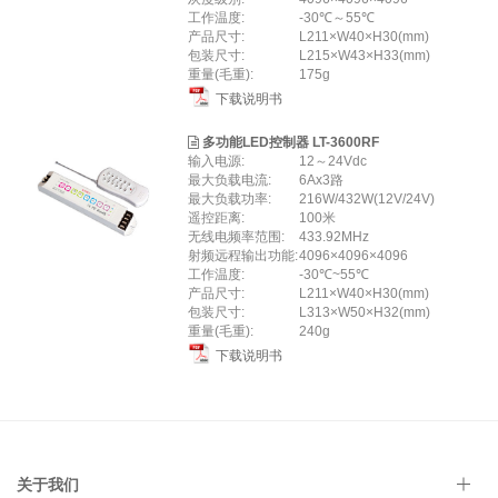
工作温度:
-30℃～55℃
产品尺寸:
L211×W40×H30(mm)
包装尺寸:
L215×W43×H33(mm)
重量(毛重):
175g
下载说明书
多功能LED控制器 LT-3600RF
输入电源:
12～24Vdc
最大负载电流:
6Ax3路
最大负载功率:
216W/432W(12V/24V)
遥控距离:
100米
无线电频率范围:
433.92MHz
射频远程输出功能:
4096×4096×4096
工作温度:
-30℃~55℃
产品尺寸:
L211×W40×H30(mm)
包装尺寸:
L313×W50×H32(mm)
重量(毛重):
240g
下载说明书
关于我们