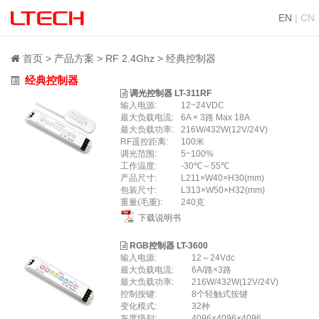
EN
| CN
首页
产品方案
RF 2.4Ghz
经典控制器
经典控制器
调光控制器 LT-311RF
输入电源:
12~24VDC
最大负载电流:
6A × 3路 Max 18A
最大负载功率:
216W/432W(12V/24V)
RF遥控距离:
100米
调光范围:
5~100%
工作温度:
-30℃～55℃
产品尺寸:
L211×W40×H30(mm)
包装尺寸:
L313×W50×H32(mm)
重量(毛重):
240克
下载说明书
RGB控制器 LT-3600
输入电源:
12～24Vdc
最大负载电流:
6A/路×3路
最大负载功率:
216W/432W(12V/24V)
控制按键:
8个轻触式按键
变化模式:
32种
灰度级别:
4096×4096×4096