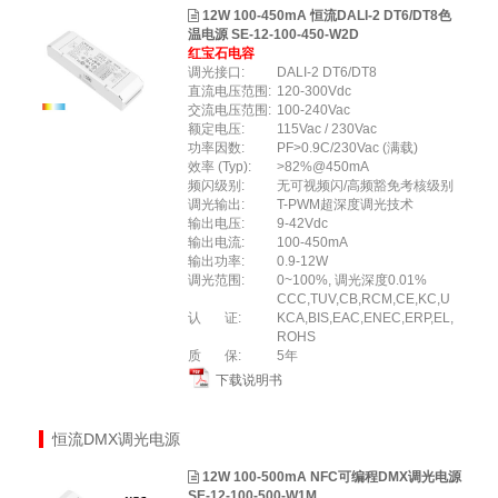
12W 100-450mA 恒流DALI-2 DT6/DT8色
温电源 SE-12-100-450-W2D
红宝石电容
调光接口:
DALI-2 DT6/DT8
直流电压范围:
120-300Vdc
交流电压范围:
100-240Vac
额定电压:
115Vac / 230Vac
功率因数:
PF>0.9C/230Vac (满载)
效率 (Typ):
>82%@450mA
频闪级别:
无可视频闪/高频豁免考核级别
调光输出:
T-PWM超深度调光技术
输出电压:
9-42Vdc
输出电流:
100-450mA
输出功率:
0.9-12W
调光范围:
0~100%, 调光深度0.01%
CCC,TUV,CB,RCM,CE,KC,U
认 证:
KCA,BIS,EAC,ENEC,ERP,EL,
ROHS
质 保:
5年
下载说明书
恒流DMX调光电源
12W 100-500mA NFC可编程DMX调光电源
SE-12-100-500-W1M