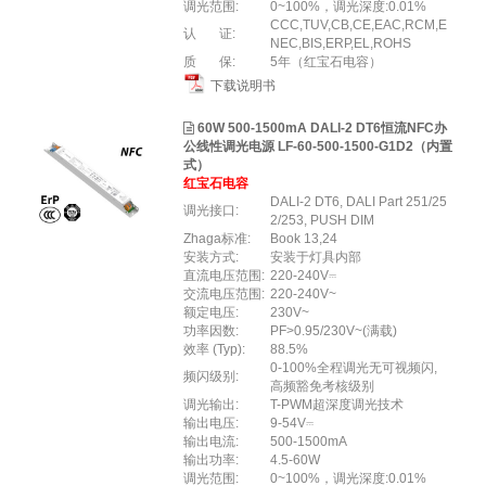
调光范围:
0~100%，调光深度:0.01%
CCC,TUV,CB,CE,EAC,RCM,E
认 证:
NEC,BIS,ERP,EL,ROHS
质 保:
5年（红宝石电容）
下载说明书
60W 500-1500mA DALI-2 DT6恒流NFC办
公线性调光电源 LF-60-500-1500-G1D2（内置
式）
红宝石电容
DALI-2 DT6, DALI Part 251/25
调光接口:
2/253, PUSH DIM
Zhaga标准:
Book 13,24
安装方式:
安装于灯具内部
直流电压范围:
220-240V⎓
交流电压范围:
220-240V~
额定电压:
230V~
功率因数:
PF>0.95/230V~(满载)
效率 (Typ):
88.5%
0-100%全程调光无可视频闪,
频闪级别:
高频豁免考核级别
调光输出:
T-PWM超深度调光技术
输出电压:
9-54V⎓
输出电流:
500-1500mA
输出功率:
4.5-60W
调光范围:
0~100%，调光深度:0.01%