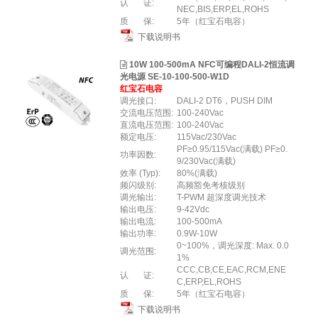
认 证:
NEC,BIS,ERP,EL,ROHS
质 保:
5年（红宝石电容）
下载说明书
10W 100-500mA NFC可编程DALI-2恒流调
光电源 SE-10-100-500-W1D
红宝石电容
调光接口:
DALI-2 DT6，PUSH DIM
交流电压范围:
100-240Vac
直流电压范围:
100-240Vac
额定电压:
115Vac/230Vac
PF≥0.95/115Vac(满载) PF≥0.
功率因数:
9/230Vac(满载)
效率 (Typ):
80%(满载)
频闪级别:
高频豁免考核级别
调光输出:
T-PWM 超深度调光技术
输出电压:
9-42Vdc
输出电流:
100-500mA
输出功率:
0.9W-10W
0~100%，调光深度: Max. 0.0
调光范围:
1%
CCC,CB,CE,EAC,RCM,ENE
认 证:
C,ERP,EL,ROHS
质 保:
5年（红宝石电容）
下载说明书