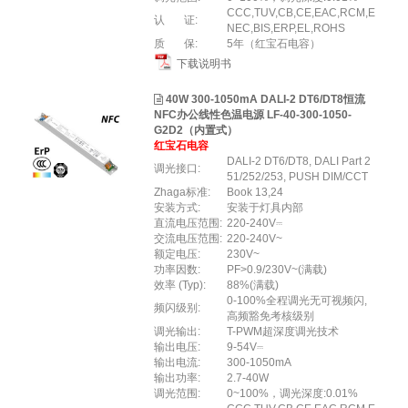
CCC,TUV,CB,CE,EAC,RCM,E
认 证:
NEC,BIS,ERP,EL,ROHS
质 保:
5年（红宝石电容）
下载说明书
40W 300-1050mA DALI-2 DT6/DT8恒流
NFC办公线性色温电源 LF-40-300-1050-
G2D2（内置式）
红宝石电容
DALI-2 DT6/DT8, DALI Part 2
调光接口:
51/252/253, PUSH DIM/CCT
Zhaga标准:
Book 13,24
安装方式:
安装于灯具内部
直流电压范围:
220-240V⎓
交流电压范围:
220-240V~
额定电压:
230V~
功率因数:
PF>0.9/230V~(满载)
效率 (Typ):
88%(满载)
0-100%全程调光无可视频闪,
频闪级别:
高频豁免考核级别
调光输出:
T-PWM超深度调光技术
输出电压:
9-54V⎓
输出电流:
300-1050mA
输出功率:
2.7-40W
调光范围:
0~100%，调光深度:0.01%