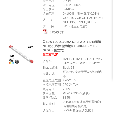
输出电压:
9-54V⎓
输出电流:
600-2100mA
输出功率:
5.4-80W
调光范围:
0~100%，调光深度:0.01%
CCC,TUV,CB,CE,EAC,RCM,E
认 证:
NEC,BIS,ERP,EL,ROHS
质 保:
5年（红宝石电容）
下载说明书
80W 600-2100mA DALI-2 DT6/DT8恒流
NFC办公线性色温电源 LF-80-600-2100-
G2D2（独立式）
红宝石电容
DALI-2 DT6/DT8, DALI Part 2
调光接口:
51/252/253, PUSH DIM/CCT
Zhaga标准:
Book 24
可以独立安装于天花或灯槽内
安装方式:
等
直流电压范围:
220-240V⎓
交流电压范围:
220-240V~
额定电压:
230V~
功率因数:
PF>0.9/230V (满载)
效率 (Typ):
88.5%
0-100%全程调光无可视频闪,
频闪级别:
高频豁免考核级别
调光输出:
T-PWM超深度调光技术