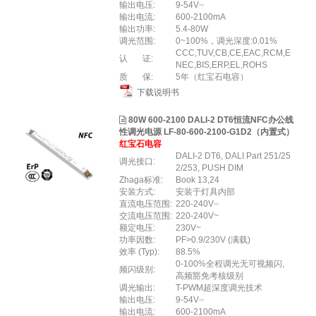
输出电压:
9-54V⎓
输出电流:
600-2100mA
输出功率:
5.4-80W
调光范围:
0~100%，调光深度:0.01%
CCC,TUV,CB,CE,EAC,RCM,E
认 证:
NEC,BIS,ERP,EL,ROHS
质 保:
5年（红宝石电容）
下载说明书
80W 600-2100 DALI-2 DT6恒流NFC办公线
性调光电源 LF-80-600-2100-G1D2（内置式）
红宝石电容
DALI-2 DT6, DALI Part 251/25
调光接口:
2/253, PUSH DIM
Zhaga标准:
Book 13,24
安装方式:
安装于灯具内部
直流电压范围:
220-240V⎓
交流电压范围:
220-240V~
额定电压:
230V~
功率因数:
PF>0.9/230V (满载)
效率 (Typ):
88.5%
0-100%全程调光无可视频闪,
频闪级别:
高频豁免考核级别
调光输出:
T-PWM超深度调光技术
输出电压:
9-54V⎓
输出电流:
600-2100mA