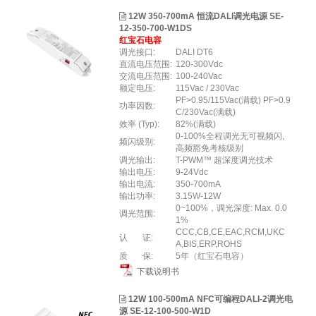
12W 350-700mA 恒流DALI调光电源 SE-
12-350-700-W1DS
红宝石电容
调光接口:
DALI DT6
直流电压范围:
120-300Vdc
交流电压范围:
100-240Vac
额定电压:
115Vac / 230Vac
PF>0.95/115Vac(满载) PF>0.9
功率因数:
C/230Vac(满载)
效率 (Typ):
82%(满载)
0-100%全程调光无可视频闪,
频闪级别:
高频豁免考核级别
调光输出:
T-PWM™ 超深度调光技术
输出电压:
9-24Vdc
输出电流:
350-700mA
输出功率:
3.15W-12W
0~100%，调光深度: Max. 0.0
调光范围:
1%
CCC,CB,CE,EAC,RCM,UKC
认 证:
A,BIS,ERP,ROHS
质 保:
5年（红宝石电容）
下载说明书
12W 100-500mA NFC可编程DALI-2调光电
源 SE-12-100-500-W1D