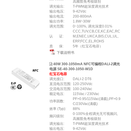
高频豁免考核级别
调光输出:
T-PWM超深度调光技术
输出电压:
9-42Vdc
输出电流:
200-800mA
输出功率:
1.8W~30W
调光范围:
0~100%, 调光深度0.01%
CCC,TUV,CB,CE,KC,EAC,RC
认 证:
M,ENEC,UKCA,BIS,CUL,UL,
ERP,FCC,EL,ROHS
质 保:
5年（红宝石电容）
下载说明书
40W 300-1050mA NFC可编程DALI-2调光
电源 SE-40-300-1050-W1D
红宝石电容
调光接口:
DALI-2 DT6
直流电压范围:
120-250Vdc
交流电压范围:
100-240Vac
额定电压:
115Vac / 230Vac
PF>0.95/115Vac(满载),PF>0.9
功率因数:
C/230Vac(满载)
效率 (Typ):
88%
0-100%全程调光无可视频闪,
频闪级别:
高频豁免考核级别
调光输出:
T-PWM超深度调光技术
输出电压:
9-42Vdc