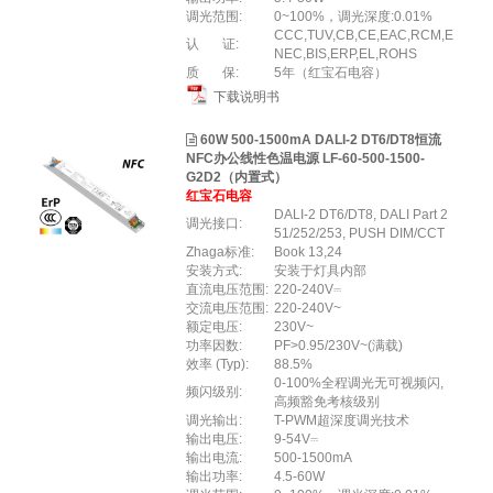
调光范围:
0~100%，调光深度:0.01%
CCC,TUV,CB,CE,EAC,RCM,E
认 证:
NEC,BIS,ERP,EL,ROHS
质 保:
5年（红宝石电容）
下载说明书
60W 500-1500mA DALI-2 DT6/DT8恒流
NFC办公线性色温电源 LF-60-500-1500-
G2D2（内置式）
红宝石电容
DALI-2 DT6/DT8, DALI Part 2
调光接口:
51/252/253, PUSH DIM/CCT
Zhaga标准:
Book 13,24
安装方式:
安装于灯具内部
直流电压范围:
220-240V⎓
交流电压范围:
220-240V~
额定电压:
230V~
功率因数:
PF>0.95/230V~(满载)
效率 (Typ):
88.5%
0-100%全程调光无可视频闪,
频闪级别:
高频豁免考核级别
调光输出:
T-PWM超深度调光技术
输出电压:
9-54V⎓
输出电流:
500-1500mA
输出功率:
4.5-60W