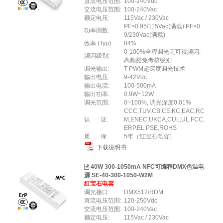
直流电压范围:
100-240Vdc
交流电压范围:
100-240Vac
额定电压:
115Vac / 230Vac
PF>0.95/115Vac(满载) PF>0.
功率因数:
9/230Vac(满载)
效率 (Typ):
84%
0-100%全程调光无可视频闪,
频闪级别:
高频豁免考核级别
调光输出:
T-PWM超深度调光技术
输出电压:
9-42Vdc
输出电流:
100-500mA
输出功率:
0.9W~12W
调光范围:
0~100%, 调光深度0.01%
CCC,TUV,CB,CE,KC,EAC,RC
认 证:
M,ENEC,UKCA,CUL,UL,FCC,
ERP,EL,PSE,ROHS
质 保:
5年（红宝石电容）
下载说明书
40W 300-1050mA NFC可编程DMX色温电
源 SE-40-300-1050-W2M
红宝石电容
调光接口:
DMX512/RDM
直流电压范围:
120-250Vdc
交流电压范围:
100-240Vac
额定电压:
115Vac / 230Vac