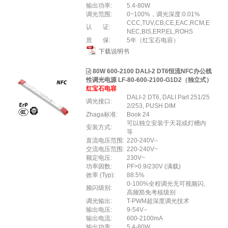
输出功率:
5.4-80W
调光范围:
0~100%，调光深度:0.01%
CCC,TUV,CB,CE,EAC,RCM,E
认 证:
NEC,BIS,ERP,EL,ROHS
质 保:
5年（红宝石电容）
下载说明书
80W 600-2100 DALI-2 DT6恒流NFC办公线
性调光电源 LF-80-600-2100-G1D2（独立式）
红宝石电容
DALI-2 DT6, DALI Part 251/25
调光接口:
2/253, PUSH DIM
Zhaga标准:
Book 24
可以独立安装于天花或灯槽内
安装方式:
等
直流电压范围:
220-240V⎓
交流电压范围:
220-240V~
额定电压:
230V~
功率因数:
PF>0.9/230V (满载)
效率 (Typ):
88.5%
0-100%全程调光无可视频闪,
频闪级别:
高频豁免考核级别
调光输出:
T-PWM超深度调光技术
输出电压:
9-54V⎓
输出电流:
600-2100mA
输出功率:
5.4-80W