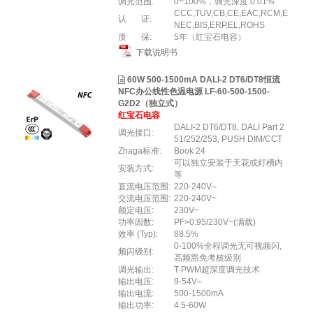
调光范围:
0~100%，调光深度:0.01%
CCC,TUV,CB,CE,EAC,RCM,E
认 证:
NEC,BIS,ERP,EL,ROHS
质 保:
5年（红宝石电容）
下载说明书
60W 500-1500mA DALI-2 DT6/DT8恒流
NFC办公线性色温电源 LF-60-500-1500-
G2D2（独立式）
红宝石电容
DALI-2 DT6/DT8, DALI Part 2
调光接口:
51/252/253, PUSH DIM/CCT
Zhaga标准:
Book 24
可以独立安装于天花或灯槽内
安装方式:
等
直流电压范围:
220-240V⎓
交流电压范围:
220-240V~
额定电压:
230V~
功率因数:
PF>0.95/230V~(满载)
效率 (Typ):
88.5%
0-100%全程调光无可视频闪,
频闪级别:
高频豁免考核级别
调光输出:
T-PWM超深度调光技术
输出电压:
9-54V⎓
输出电流:
500-1500mA
输出功率:
4.5-60W