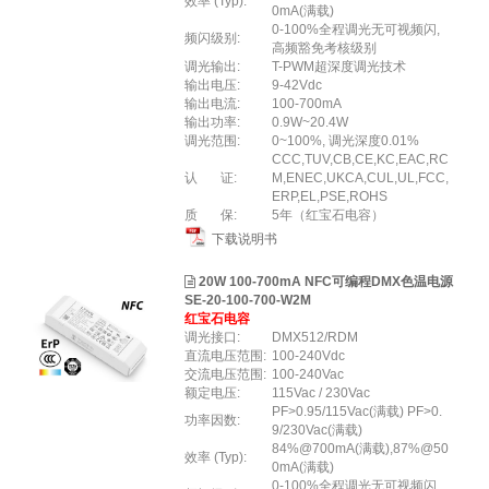
效率 (Typ):
0mA(满载)
0-100%全程调光无可视频闪,
频闪级别:
高频豁免考核级别
调光输出:
T-PWM超深度调光技术
输出电压:
9-42Vdc
输出电流:
100-700mA
输出功率:
0.9W~20.4W
调光范围:
0~100%, 调光深度0.01%
CCC,TUV,CB,CE,KC,EAC,RC
认 证:
M,ENEC,UKCA,CUL,UL,FCC,
ERP,EL,PSE,ROHS
质 保:
5年（红宝石电容）
下载说明书
20W 100-700mA NFC可编程DMX色温电源
SE-20-100-700-W2M
红宝石电容
调光接口:
DMX512/RDM
直流电压范围:
100-240Vdc
交流电压范围:
100-240Vac
额定电压:
115Vac / 230Vac
PF>0.95/115Vac(满载) PF>0.
功率因数:
9/230Vac(满载)
84%@700mA(满载),87%@50
效率 (Typ):
0mA(满载)
0-100%全程调光无可视频闪,