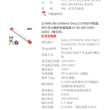
CCC,TUV,CB,CE,EAC,RCM,E
认 证:
NEC,BIS,ERP,EL,ROHS
质 保:
5年（红宝石电容）
下载说明书
40W 300-1050mA DALI-2 DT6/DT8恒流
NFC办公线性色温电源 LF-40-300-1050-
G2D2（独立式）
红宝石电容
DALI-2 DT6/DT8, DALI Part 2
调光接口:
51/252/253, PUSH DIM/CCT
Zhaga标准:
Book 24
可以独立安装于天花或灯槽内
安装方式:
等
直流电压范围:
220-240V⎓
交流电压范围:
220-240V~
额定电压:
230V~
功率因数:
PF>0.9/230V~(满载)
效率 (Typ):
88%(满载)
0-100%全程调光无可视频闪,
频闪级别:
高频豁免考核级别
调光输出:
T-PWM超深度调光技术
输出电压:
9-54V⎓
输出电流:
300-1050mA
输出功率:
2.7-40W
调光范围:
0~100%，调光深度:0.01%