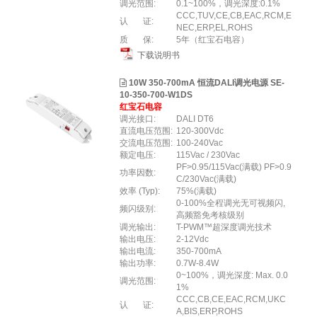
调光范围:
0.1~100%，调光深度:0.1%
CCC,TUV,CE,CB,EAC,RCM,E
认 证:
NEC,ERP,EL,ROHS
质 保:
5年（红宝石电容）
下载说明书
10W 350-700mA 恒流DALI调光电源 SE-
10-350-700-W1DS
红宝石电容
调光接口:
DALI DT6
直流电压范围:
120-300Vdc
交流电压范围:
100-240Vac
额定电压:
115Vac / 230Vac
PF>0.95/115Vac(满载) PF>0.9
功率因数:
C/230Vac(满载)
效率 (Typ):
75%(满载)
0-100%全程调光无可视频闪,
频闪级别:
高频豁免考核级别
调光输出:
T-PWM™超深度调光技术
输出电压:
2-12Vdc
输出电流:
350-700mA
输出功率:
0.7W-8.4W
0~100%，调光深度: Max. 0.0
调光范围:
1%
CCC,CB,CE,EAC,RCM,UKC
认 证:
A,BIS,ERP,ROHS