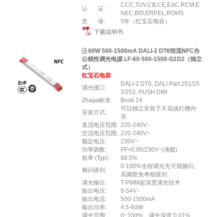
CCC,TUV,CB,CE,EAC,RCM,E
认 证:
NEC,BIS,ERP,EL,ROHS
质 保:
5年（红宝石电容）
下载说明书
60W 500-1500mA DALI-2 DT6恒流NFC办
公线性调光电源 LF-60-500-1500-G1D2（独立
式）
红宝石电容
DALI-2 DT6, DALI Part 251/25
调光接口:
2/253, PUSH DIM
Zhaga标准:
Book 24
可以独立安装于天花或灯槽内
安装方式:
等
直流电压范围:
220-240V⎓
交流电压范围:
220-240V~
额定电压:
230V~
功率因数:
PF>0.95/230V~(满载)
效率 (Typ):
88.5%
0-100%全程调光无可视频闪,
频闪级别:
高频豁免考核级别
调光输出:
T-PWM超深度调光技术
输出电压:
9-54V⎓
输出电流:
500-1500mA
输出功率:
4.5-60W
调光范围:
0~100%，调光深度:0.01%