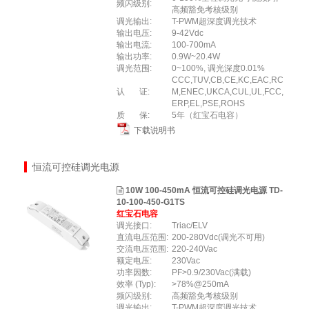
频闪级别:
高频豁免考核级别
调光输出:
T-PWM超深度调光技术
输出电压:
9-42Vdc
输出电流:
100-700mA
输出功率:
0.9W~20.4W
调光范围:
0~100%, 调光深度0.01%
CCC,TUV,CB,CE,KC,EAC,RC
认 证:
M,ENEC,UKCA,CUL,UL,FCC,
ERP,EL,PSE,ROHS
质 保:
5年（红宝石电容）
下载说明书
恒流可控硅调光电源
10W 100-450mA 恒流可控硅调光电源 TD-
10-100-450-G1TS
红宝石电容
调光接口:
Triac/ELV
直流电压范围:
200-280Vdc(调光不可用)
交流电压范围:
220-240Vac
额定电压:
230Vac
功率因数:
PF>0.9/230Vac(满载)
效率 (Typ):
>78%@250mA
频闪级别:
高频豁免考核级别
调光输出:
T-PWM超深度调光技术