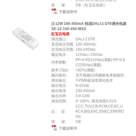
ERP,FCC,PSE,EL,ROHS
质 保:
5年（红宝石电容）
下载说明书
12W 100-450mA 恒流DALI-2 DT6调光电源
SE-12-100-450-W1D
红宝石电容
调光接口:
DALI-2 DT6
直流电压范围:
120-300Vdc
交流电压范围:
100-240Vac
额定电压:
115Vac / 230Vac
PF>0.95/115Vac(满载) PF>0.9
功率因数:
C/230Vac(满载)
效率 (Typ):
>82%(满载)
频闪级别:
无可视频闪/高频豁免考核级别
调光输出:
T-PWM超深度调光技术
输出电压:
9-42Vdc
输出电流:
100-450mA
输出功率:
0.9-12W
调光范围:
0~100%, 调光深度0.01%
CCC,TUV,CB,RCM,CE,KC,U
认 证:
KCA,BIS,EAC,ENEC,ERP,RO
HS
质 保:
5年
下载说明书