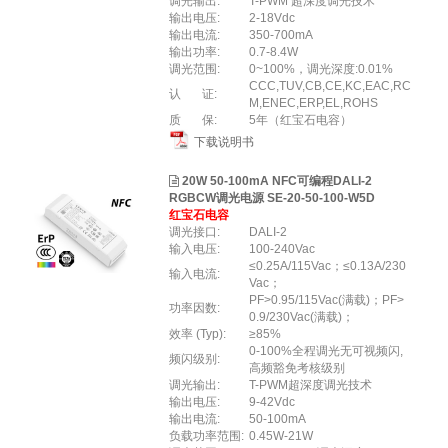
调光输出:
T-PWM 超深度调光技术
输出电压:
2-18Vdc
输出电流:
350-700mA
输出功率:
0.7-8.4W
调光范围:
0~100%，调光深度:0.01%
CCC,TUV,CB,CE,KC,EAC,RC
认 证:
M,ENEC,ERP,EL,ROHS
质 保:
5年（红宝石电容）
下载说明书
20W 50-100mA NFC可编程DALI-2
RGBCW调光电源 SE-20-50-100-W5D
红宝石电容
调光接口:
DALI-2
输入电压:
100-240Vac
≤0.25A/115Vac；≤0.13A/230
输入电流:
Vac；
PF>0.95/115Vac(满载)；PF>
功率因数:
0.9/230Vac(满载)；
效率 (Typ):
≥85%
0-100%全程调光无可视频闪,
频闪级别:
高频豁免考核级别
调光输出:
T-PWM超深度调光技术
输出电压:
9-42Vdc
输出电流:
50-100mA
负载功率范围:
0.45W-21W