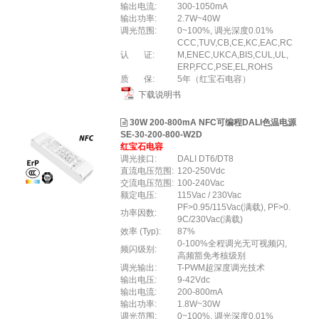
输出电流:
300-1050mA
输出功率:
2.7W~40W
调光范围:
0~100%, 调光深度0.01%
CCC,TUV,CB,CE,KC,EAC,RC
认 证:
M,ENEC,UKCA,BIS,CUL,UL,
ERP,FCC,PSE,EL,ROHS
质 保:
5年（红宝石电容）
下载说明书
30W 200-800mA NFC可编程DALI色温电源
SE-30-200-800-W2D
红宝石电容
调光接口:
DALI DT6/DT8
直流电压范围:
120-250Vdc
交流电压范围:
100-240Vac
额定电压:
115Vac / 230Vac
PF>0.95/115Vac(满载), PF>0.
功率因数:
9C/230Vac(满载)
效率 (Typ):
87%
0-100%全程调光无可视频闪,
频闪级别:
高频豁免考核级别
调光输出:
T-PWM超深度调光技术
输出电压:
9-42Vdc
输出电流:
200-800mA
输出功率:
1.8W~30W
调光范围:
0~100%, 调光深度0.01%