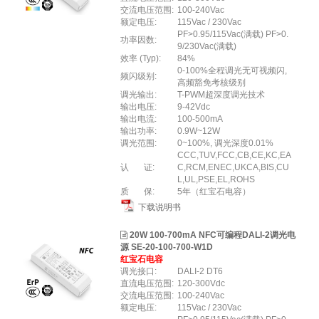
交流电压范围:
100-240Vac
额定电压:
115Vac / 230Vac
PF>0.95/115Vac(满载) PF>0.
功率因数:
9/230Vac(满载)
效率 (Typ):
84%
0-100%全程调光无可视频闪,
频闪级别:
高频豁免考核级别
调光输出:
T-PWM超深度调光技术
输出电压:
9-42Vdc
输出电流:
100-500mA
输出功率:
0.9W~12W
调光范围:
0~100%, 调光深度0.01%
CCC,TUV,FCC,CB,CE,KC,EA
认 证:
C,RCM,ENEC,UKCA,BIS,CU
L,UL,PSE,EL,ROHS
质 保:
5年（红宝石电容）
下载说明书
20W 100-700mA NFC可编程DALI-2调光电
源 SE-20-100-700-W1D
红宝石电容
调光接口:
DALI-2 DT6
直流电压范围:
120-300Vdc
交流电压范围:
100-240Vac
额定电压:
115Vac / 230Vac