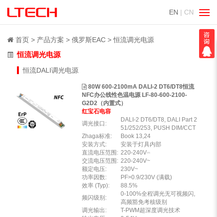
EN
| CN
切
换
导
首页
产品方案
俄罗斯EAC
恒流调光电源
航
恒流调光电源
恒流DALI调光电源
80W 600-2100mA DALI-2 DT6/DT8恒流
NFC办公线性色温电源 LF-80-600-2100-
G2D2（内置式）
红宝石电容
DALI-2 DT6/DT8, DALI Part 2
调光接口:
51/252/253, PUSH DIM/CCT
Zhaga标准:
Book 13,24
安装方式:
安装于灯具内部
直流电压范围:
220-240V⎓
交流电压范围:
220-240V~
额定电压:
230V~
功率因数:
PF>0.9/230V (满载)
效率 (Typ):
88.5%
0-100%全程调光无可视频闪,
频闪级别:
高频豁免考核级别
调光输出:
T-PWM超深度调光技术