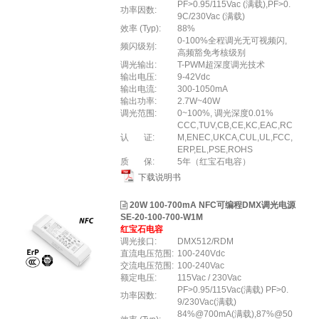
PF>0.95/115Vac (满载),PF>0.
功率因数:
9C/230Vac (满载)
效率 (Typ):
88%
0-100%全程调光⽆可视频闪,
频闪级别:
⾼频豁免考核级别
调光输出:
T-PWM超深度调光技术
输出电压:
9-42Vdc
输出电流:
300-1050mA
输出功率:
2.7W~40W
调光范围:
0~100%, 调光深度0.01%
CCC,TUV,CB,CE,KC,EAC,RC
认 证:
M,ENEC,UKCA,CUL,UL,FCC,
ERP,EL,PSE,ROHS
质 保:
5年（红宝石电容）
下载说明书
20W 100-700mA NFC可编程DMX调光电源
SE-20-100-700-W1M
红宝石电容
调光接口:
DMX512/RDM
直流电压范围:
100-240Vdc
交流电压范围:
100-240Vac
额定电压:
115Vac / 230Vac
PF>0.95/115Vac(满载) PF>0.
功率因数:
9/230Vac(满载)
84%@700mA(满载),87%@50