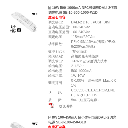
10W 500-1000mA NFC可编程DALI-2恒流
调光电源 SE-10-500-1000-W1D
红宝石电容
调光接口:
DALI-2 DT6，PUSH DIM
交流电压范围:
100-240Vac
直流电压范围:
100-240Vac
额定电压:
115Vac/230Vac
PF≥0.95/115Vac(满载) PF≥0.
功率因数:
9/230Vac(满载)
效率 (Typ):
78%(满载)
频闪级别:
高频豁免考核级别
调光输出:
T-PWM 超深度调光技术
输出电压:
2-12Vdc
输出电流:
500-1000mA
输出功率:
1W-10W
0~100%，调光深度: Max. 0.0
调光范围:
1%
CCC,CB,CE,EAC,RCM,ENE
认 证:
C,ERP,EL,ROHS
质 保:
5年（红宝石电容）
下载说明书
8W 100-450mA 超小体积恒流DALI-2调光
电源 SE-8-100-450-G1D
红宝石电容