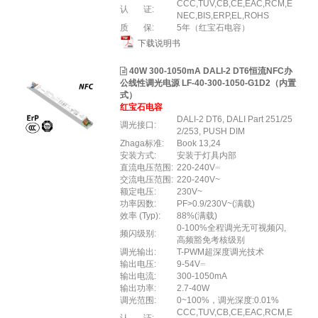
CCC,TUV,CB,CE,EAC,RCM,E
认 证:
NEC,BIS,ERP,EL,ROHS
质 保:
5年（红宝石电容）
下载说明书
40W 300-1050mA DALI-2 DT6恒流NFC办
公线性调光电源 LF-40-300-1050-G1D2（内置
式）
红宝石电容
DALI-2 DT6, DALI Part 251/25
调光接口:
2/253, PUSH DIM
Zhaga标准:
Book 13,24
安装方式:
安装于灯具内部
直流电压范围:
220-240V⎓
交流电压范围:
220-240V~
额定电压:
230V~
功率因数:
PF>0.9/230V~(满载)
效率 (Typ):
88%(满载)
0-100%全程调光无可视频闪,
频闪级别:
高频豁免考核级别
调光输出:
T-PWM超深度调光技术
输出电压:
9-54V⎓
输出电流:
300-1050mA
输出功率:
2.7-40W
调光范围:
0~100%，调光深度:0.01%
CCC,TUV,CB,CE,EAC,RCM,E