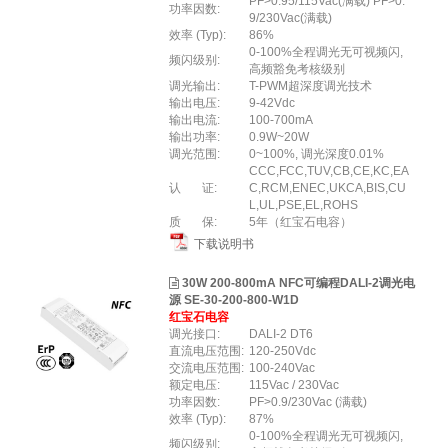
PF>0.95/115Vac(满载) PF>0.
功率因数:
9/230Vac(满载)
效率 (Typ):
86%
0-100%全程调光无可视频闪,
频闪级别:
高频豁免考核级别
调光输出:
T-PWM超深度调光技术
输出电压:
9-42Vdc
输出电流:
100-700mA
输出功率:
0.9W~20W
调光范围:
0~100%, 调光深度0.01%
CCC,FCC,TUV,CB,CE,KC,EA
认 证:
C,RCM,ENEC,UKCA,BIS,CU
L,UL,PSE,EL,ROHS
质 保:
5年（红宝石电容）
下载说明书
30W 200-800mA NFC可编程DALI-2调光电
源 SE-30-200-800-W1D
红宝石电容
调光接口:
DALI-2 DT6
直流电压范围:
120-250Vdc
交流电压范围:
100-240Vac
额定电压:
115Vac / 230Vac
功率因数:
PF>0.9/230Vac (满载)
效率 (Typ):
87%
0-100%全程调光无可视频闪,
频闪级别: