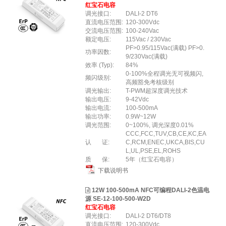
红宝石电容
调光接口:
DALI-2 DT6
直流电压范围:
120-300Vdc
交流电压范围:
100-240Vac
额定电压:
115Vac / 230Vac
PF>0.95/115Vac(满载) PF>0.
功率因数:
9/230Vac(满载)
效率 (Typ):
84%
0-100%全程调光无可视频闪,
频闪级别:
高频豁免考核级别
调光输出:
T-PWM超深度调光技术
输出电压:
9-42Vdc
输出电流:
100-500mA
输出功率:
0.9W~12W
调光范围:
0~100%, 调光深度0.01%
CCC,FCC,TUV,CB,CE,KC,EA
认 证:
C,RCM,ENEC,UKCA,BIS,CU
L,UL,PSE,EL,ROHS
质 保:
5年（红宝石电容）
下载说明书
12W 100-500mA NFC可编程DALI-2色温电
源 SE-12-100-500-W2D
红宝石电容
调光接口:
DALI-2 DT6/DT8
直流电压范围:
120-300Vdc