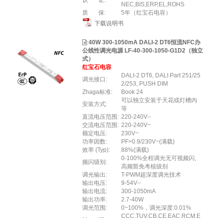
认 证:
NEC,BIS,ERP,EL,ROHS
质 保:
5年（红宝石电容）
下载说明书
40W 300-1050mA DALI-2 DT6恒流NFC办
公线性调光电源 LF-40-300-1050-G1D2（独立
式）
红宝石电容
DALI-2 DT6, DALI Part 251/25
调光接口:
2/253, PUSH DIM
Zhaga标准:
Book 24
可以独立安装于天花或灯槽内
安装方式:
等
直流电压范围:
220-240V⎓
交流电压范围:
220-240V~
额定电压:
230V~
功率因数:
PF>0.9/230V~(满载)
效率 (Typ):
88%(满载)
0-100%全程调光无可视频闪,
频闪级别:
高频豁免考核级别
调光输出:
T-PWM超深度调光技术
输出电压:
9-54V⎓
输出电流:
300-1050mA
输出功率:
2.7-40W
调光范围:
0~100%，调光深度:0.01%
CCC,TUV,CB,CE,EAC,RCM,E