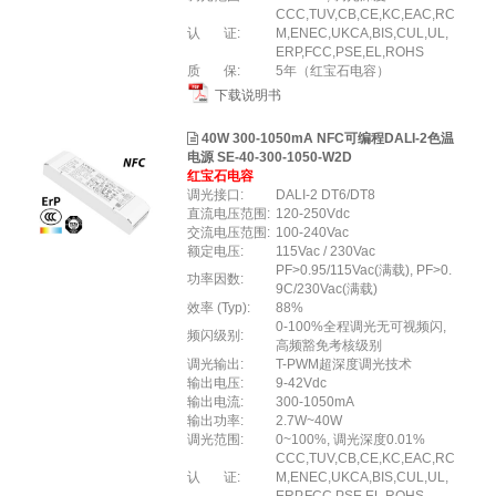
CCC,TUV,CB,CE,KC,EAC,RC
认 证:
M,ENEC,UKCA,BIS,CUL,UL,
ERP,FCC,PSE,EL,ROHS
质 保:
5年（红宝石电容）
下载说明书
40W 300-1050mA NFC可编程DALI-2色温
电源 SE-40-300-1050-W2D
红宝石电容
调光接口:
DALI-2 DT6/DT8
直流电压范围:
120-250Vdc
交流电压范围:
100-240Vac
额定电压:
115Vac / 230Vac
PF>0.95/115Vac(满载), PF>0.
功率因数:
9C/230Vac(满载)
效率 (Typ):
88%
0-100%全程调光无可视频闪,
频闪级别:
高频豁免考核级别
调光输出:
T-PWM超深度调光技术
输出电压:
9-42Vdc
输出电流:
300-1050mA
输出功率:
2.7W~40W
调光范围:
0~100%, 调光深度0.01%
CCC,TUV,CB,CE,KC,EAC,RC
认 证:
M,ENEC,UKCA,BIS,CUL,UL,