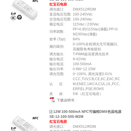
红宝石电容
调光接口:
DMX512/RDM
直流电压范围:
100-240Vdc
交流电压范围:
100-240Vac
额定电压:
115Vac / 230Vac
PF>0.95/115Vac(满载) PF>0.
功率因数:
9/230Vac(满载)
效率 (Typ):
84%
0-100%全程调光无可视频闪,
频闪级别:
高频豁免考核级别
调光输出:
T-PWM超深度调光技术
输出电压:
9-42Vdc
输出电流:
100-500mA
输出功率:
0.9W~12.15W
调光范围:
0~100%, 调光深度0.01%
CCC,TUV,CB,CE,KC,EAC,RC
认 证:
M,ENEC,UKCA,CUL,UL,FCC,
ERP,EL,PSE,ROHS
质 保:
5年（红宝石电容）
下载说明书
12W 100-500mA NFC可编程DMX色温电源
SE-12-100-500-W2M
红宝石电容
调光接口:
DMX512/RDM