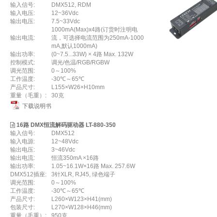
输入信号:
DMX512, RDM
输入电压:
12~36Vdc
输出电压:
7.5~33Vdc
1000mA(Max)x4路(订货时注明电
输出电流:
流，可选择电流范围为250mA-1000
mA,默认1000mA)
输出功率:
(0~7.5...33W) × 4路 Max. 132W
控制模式:
调光/色温/RGB/RGBW
调光范围:
0～100%
工作温度:
-30℃～65℃
产品尺寸:
L155×W26×H10mm
重量（毛重）:
30克
下载说明书
16路 DMX恒流解码驱动器 LT-880-350
输入信号:
DMX512
输入电源:
12~48Vdc
输出电压:
3~46Vdc
输出电流:
恒流350mA ×16路
输出功率:
1.05~16.1W×16路 Max. 257.6W
DMX512插座:
3针XLR, RJ45, 绿色端子
调光范围:
0～100%
工作温度:
-30℃～65℃
产品尺寸:
L260×W123×H41(mm)
包装尺寸:
L270×W128×H46(mm)
重量（毛重）:
950克