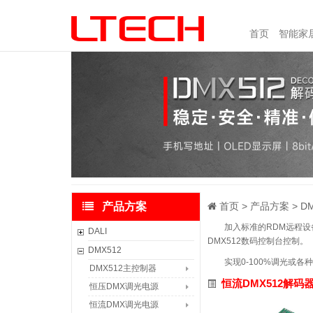
首页
智能家
产品方案
首页
产品方案
D
加入标准的RDM远程设
DALI
DMX512数码控制台控制。
DALI主控
DMX512
实现0-100%调光或各种
DALI面板
DMX512主控制器
恒流DMX512解码
DALI感应器
恒压DMX调光电源
DALI控制器
恒流DMX调光电源