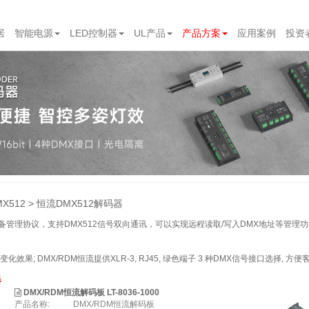
居
智能电源
LED控制器
UL产品
产品方案
应用案例
投资
MX512
恒流DMX512解码器
备管理协议，支持DMX512信号双向通讯，可以实现远程读取/写入DMX地址等管理功
变化效果; DMX/RDM恒流提供XLR-3, RJ45, 绿色端子 3 种DMX信号接口选择,
器
DMX/RDM恒流解码板 LT-8036-1000
产品名称:
DMX/RDM恒流解码板