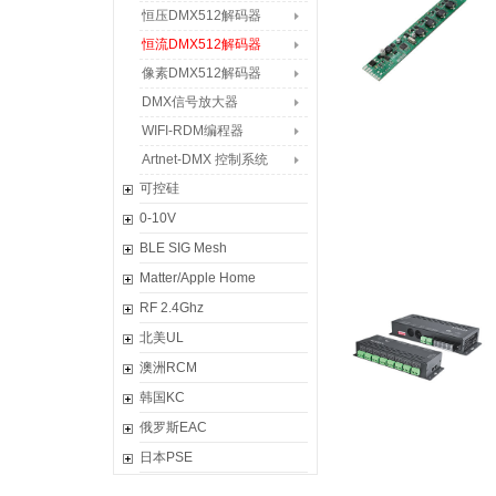
DALI转换器
恒压DMX512解码器
恒压DALI调光电源
恒流DMX512解码器
恒流DALI调光电源
像素DMX512解码器
恒压DALI低压驱动器
DMX信号放大器
WIFI-RDM编程器
Artnet-DMX 控制系统
可控硅
恒压调光电源
0-10V
恒流调光电源
恒压0/1-10V调光电源
BLE SIG Mesh
负载补偿器
恒流0/1-10V调光电源
超级智能面板
Matter/Apple Home
可控硅调光器
0/1-10V低压驱动器
迪拜·超级智能旋钮
智能网关
RF 2.4Ghz
0/1-10V调光器
摩德纳·超级智能开关
恒压Matter调光电源
C系列控制器
北美UL
蓝牙恒压智能电源
恒流Matter调光电源
Mini Pro系列
恒压调光电源
澳洲RCM
蓝牙恒流智能电源
Matter控制器
L-BUS照明控制系统
恒流调光电源
超级智能开关
韩国KC
蓝牙控制器
Matter调光器
DX无线控制系统
无线控制器
蓝牙5.2无线控制器
恒压调光电源
俄罗斯EAC
生态组件
T系列2.4G控制器
DMX512解码器
RF/DMX512触摸面板
恒流调光电源
恒压调光电源
日本PSE
经典控制器
高低压防水控制器
恒压调光电源
恒流调光电源
调光电源