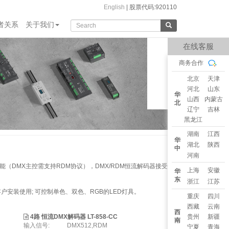
English
|
股票代码:920110
者关系
关于我们
在线客服
商务合作
北京
天津
河北
山东
华
山西
内蒙古
北
辽宁
吉林
黑龙江
湖南
江西
华
湖北
陕西
中
河南
能（DMX主控需支持RDM协议），DMX/RDM恒流解码器接受
上海
安徽
华
东
浙江
江苏
 方便客户安装使用; 可控制单色、双色、RGB的LED灯具。
重庆
四川
西藏
云南
西
4路 恒流DMX解码器 LT-858-CC
贵州
新疆
南
输入信号:
DMX512,RDM
宁夏
青海