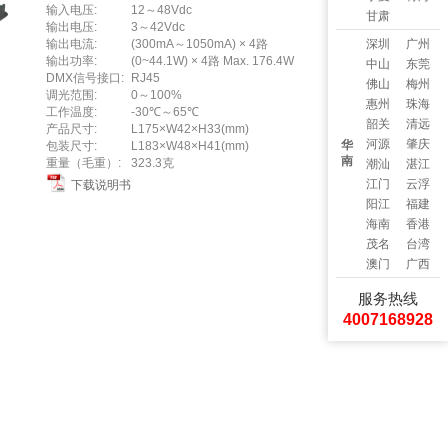
输入电压:
12～48Vdc
甘肃
输出电压:
3～42Vdc
输出电流:
(300mA～1050mA) × 4路
深圳
广州
输出功率:
(0~44.1W) × 4路 Max. 176.4W
中山
东莞
DMX信号接口:
RJ45
佛山
梅州
调光范围:
0～100%
惠州
珠海
工作温度:
-30℃～65℃
韶关
清远
产品尺寸:
L175×W42×H33(mm)
河源
肇庆
华
包装尺寸:
L183×W48×H41(mm)
南
重量（毛重）:
323.3克
潮汕
湛江
江门
云浮
下载说明书
阳江
福建
海南
香港
茂名
台湾
澳门
广西
服务热线
4007168928