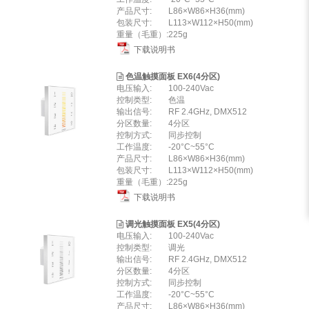
产品尺寸:
L86×W86×H36(mm)
包装尺寸:
L113×W112×H50(mm)
重量（毛重）:
225g
下载说明书
色温触摸面板 EX6(4分区)
电压输入:
100-240Vac
控制类型:
色温
输出信号:
RF 2.4GHz, DMX512
分区数量:
4分区
控制方式:
同步控制
工作温度:
-20°C~55°C
产品尺寸:
L86×W86×H36(mm)
包装尺寸:
L113×W112×H50(mm)
重量（毛重）:
225g
下载说明书
调光触摸面板 EX5(4分区)
电压输入:
100-240Vac
控制类型:
调光
输出信号:
RF 2.4GHz, DMX512
分区数量:
4分区
控制方式:
同步控制
工作温度:
-20°C~55°C
产品尺寸:
L86×W86×H36(mm)