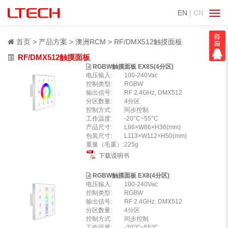
EN
| CN
切
换
导
首页
产品方案
澳洲RCM
RF/DMX512触摸面板
航
RF/DMX512触摸面板
RGBW触摸面板 EX8S(4分区)
电压输入:
100-240Vac
控制类型:
RGBW
输出信号:
RF 2.4GHz, DMX512
分区数量:
4分区
控制方式:
同步控制
工作温度:
-20°C~55°C
产品尺寸:
L86×W86×H36(mm)
包装尺寸:
L113×W112×H50(mm)
重量（毛重）:
225g
下载说明书
RGBW触摸面板 EX8(4分区)
电压输入:
100-240Vac
控制类型:
RGBW
输出信号:
RF 2.4GHz, DMX512
分区数量:
4分区
控制方式:
同步控制
工作温度:
-20°C~55°C