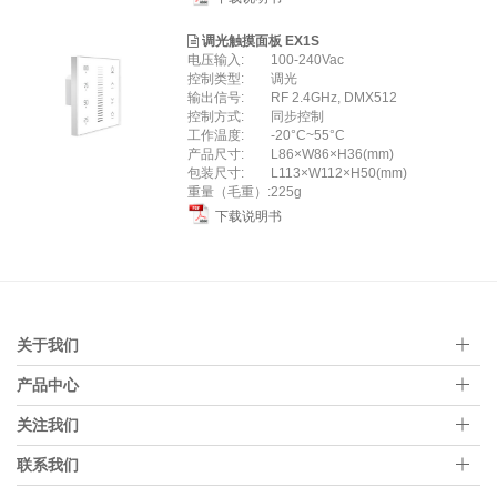
调光触摸面板 EX1S
电压输入:
100-240Vac
控制类型:
调光
输出信号:
RF 2.4GHz, DMX512
控制方式:
同步控制
工作温度:
-20°C~55°C
产品尺寸:
L86×W86×H36(mm)
包装尺寸:
L113×W112×H50(mm)
重量（毛重）:
225g
下载说明书
关于我们
产品中心
关注我们
联系我们