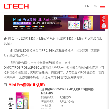
EN
| CN
切
换
导
航
首页
LED控制器
Mini/M系列无线控制器
Mini Pro套装(UL
认证)
Mini系列LED遥控器采用RF 2.4GHz无线传输技术，控制距离（无障碍
时）最远可达30米。
搭配P5控制器，一台控制器兼容5路输出，支持
DIM/CT/RGB/RGBW/RGBCW五种灯具类型,一个遥控器在有效的控制范围内可
控制无数个控制器，实现灯光开/关、亮度调节、调节色温和RGB静态色、动态
模式效果、场景调用等功能，满足用户对不同灯光应用的需求。
Mini Pro套装(UL认证)
单区RGBCW RF 2.4G无线LED控制器
M5A+P5
调光类型:
RGBCW
无线类型:
RF 2.4GHz
控 制 器:
P5