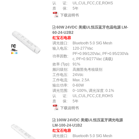
认 证:
UL,CUL,FCC,CE,ROHS
质 保:
5年
下载说明书
60W 24VDC 美规UL恒压蓝牙色温电源 LM-
60-24-U2B2
红宝石电容
调光接口:
Bluetooth 5.0 SIG Mesh
输入电压:
120-277Vac
PF>0.99/120Vac, PF>0.95/230Va
功率因数:
c, PF>0.9/277Vac (满载)
效率 (Typ):
91%
频闪级别:
高频豁免考核级别
工作电压:
24Vdc
工作电流:
Max. 2.5A
输出功率:
0-60W
调光范围:
0~100%, 调光深度: 0.1%
认 证:
UL,CUL,FCC,CE,ROHS
质 保:
5年
下载说明书
100W 24VDC 美规UL恒压蓝牙调光电源
LM-100-24-U1B2
红宝石电容
调光接口:
Bluetooth 5.0 SIG Mesh