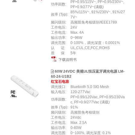
PF>0.95/115V~, PF>0.95/230V~,
功率因数:
PF>0.9/277V~(满载)
85%/115V~, 91%/230V~, 91%/27
效率 (Typ):
7V~
频闪级别:
高频豁免考核级别/IEEE1789
工作电压:
24V
工作电流:
Max. 4A
输出功率:
0~96W
调光范围:
0-100%，调光深度：0.0001%
认 证:
UL,CUL,CE,FCC,ROHS
质 保:
5年
下载说明书
60W 24VDC 美规UL恒压蓝牙调光电源 LM-
60-24-U1B2
红宝石电容
调光接口:
Bluetooth 5.0 SIG Mesh
输入电压:
120-277Vac
PF>0.99/120Vac, PF>0.95/230Va
功率因数:
c, PF>0.9/277Vac (满载)
效率 (Typ):
91%
频闪级别:
高频豁免考核级别
工作电压:
24Vdc
工作电流:
Max. 2.5A
输出功率:
0-60W
调光范围:
0~100%, 调光深度: 0.1%