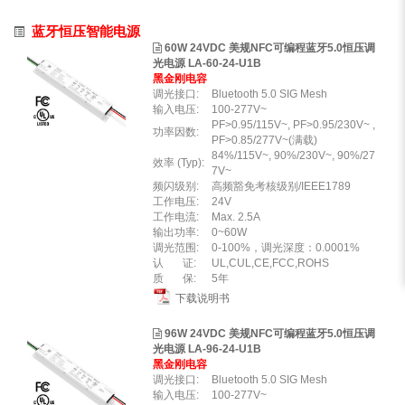
蓝牙恒压智能电源
60W 24VDC 美规NFC可编程蓝牙5.0恒压调
光电源 LA-60-24-U1B
黑金刚电容
调光接口:
Bluetooth 5.0 SIG Mesh
输入电压:
100-277V~
PF>0.95/115V~, PF>0.95/230V~ ,
功率因数:
PF>0.85/277V~(满载)
84%/115V~, 90%/230V~, 90%/27
效率 (Typ):
7V~
频闪级别:
高频豁免考核级别/IEEE1789
工作电压:
24V
工作电流:
Max. 2.5A
输出功率:
0~60W
调光范围:
0-100%，调光深度：0.0001%
认 证:
UL,CUL,CE,FCC,ROHS
质 保:
5年
下载说明书
96W 24VDC 美规NFC可编程蓝牙5.0恒压调
光电源 LA-96-24-U1B
黑金刚电容
调光接口:
Bluetooth 5.0 SIG Mesh
输入电压:
100-277V~