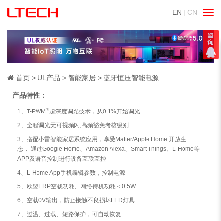
EN
| CN
切
换
导
航
首页
UL产品
智能家居
蓝牙恒压智能电源
产品特性：
®
1、T-PWM
超深度调光技术，从0.1%开始调光
2、全程调光无可视频闪,高频豁免考核级别
3、搭配小雷智能家居系统应用，享受Matter/Apple Home 开放生
态， 通过Google Home、Amazon Alexa、Smart Things、L-Home等
APP及语音控制进行设备互联互控
4、L-Home App手机编辑参数，控制电源
5、欧盟ERP空载功耗、网络待机功耗＜0.5W
6、空载0V输出，防止接触不良损坏LED灯具
7、过温、过载、短路保护，可自动恢复