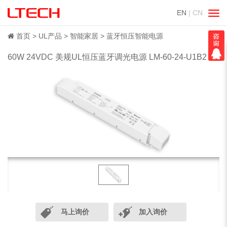
EN
| CN
切
换
导
首页
UL产品
智能家居
蓝牙恒压智能电源
航
60W 24VDC 美规UL恒压蓝牙调光电源 LM-60-24-U1B2
马上询价
加入询价