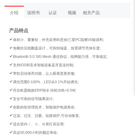
介绍
说明书
认证
视频
相关产品
产品特点
体积小、重量轻；外壳采用科思创/三星PC阻燃V0级原料;
免螺丝压线翻盖设计，可拆卸端盖，按需调节壳体长度;
Bluetooth 5.0 SIG Mesh 通信协议，组网能力强，可靠稳定;
支持iOS和安卓智能设备蓝牙直连控制;
带软启动渐亮功能，让人眼视觉更舒服;
调光范围0-100%，LED从0.1%开始调光;
符合欧盟能效ERP指令,待机功耗<0.5W;
安全可靠的信号隔离设计;
创新的热管理技术，智能保护电源寿命;
过温、过压、过载、短路保护,可自动恢复;
适合室内Ⅰ、Ⅱ、Ⅲ类灯具应⽤;
高达50,000小时的额定寿命;