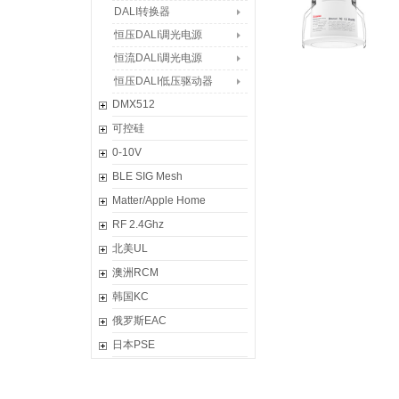
DALI转换器
恒压DALI调光电源
恒流DALI调光电源
恒压DALI低压驱动器
DMX512
DMX512主控制器
可控硅
恒压DMX调光电源
恒压调光电源
0-10V
恒流DMX调光电源
恒流调光电源
恒压0/1-10V调光电源
BLE SIG Mesh
恒压DMX512解码器
负载补偿器
恒流0/1-10V调光电源
超级智能面板
Matter/Apple Home
恒流DMX512解码器
可控硅调光器
0/1-10V低压驱动器
迪拜·超级智能旋钮
智能网关
RF 2.4Ghz
像素DMX512解码器
0/1-10V调光器
摩德纳·超级智能开关
恒压Matter调光电源
C系列控制器
北美UL
DMX信号放大器
蓝牙恒压智能电源
恒流Matter调光电源
Mini Pro系列
恒压调光电源
澳洲RCM
WIFI-RDM编程器
蓝牙恒流智能电源
Matter控制器
L-BUS照明控制系统
恒流调光电源
超级智能开关
韩国KC
Artnet-DMX 控制系统
蓝牙控制器
Matter调光器
DX无线控制系统
无线控制器
蓝牙5.2无线控制器
恒压调光电源
俄罗斯EAC
生态组件
T系列2.4G控制器
DMX512解码器
RF/DMX512触摸面板
恒流调光电源
恒压调光电源
日本PSE
经典控制器
高低压防水控制器
恒压调光电源
恒流调光电源
调光电源
智能改造模块
恒流调光电源