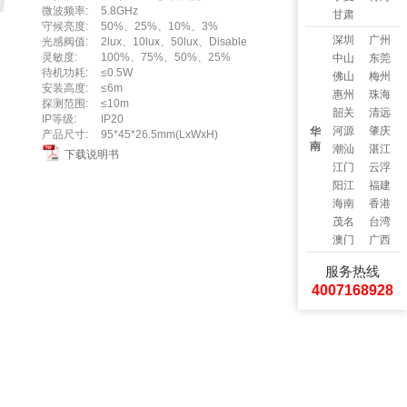
微波频率:
5.8GHz
甘肃
守候亮度:
50%、25%、10%、3%
深圳
广州
光感阀值:
2lux、10lux、50lux、Disable
灵敏度:
100%、75%、50%、25%
中山
东莞
待机功耗:
≤0.5W
佛山
梅州
安装高度:
≤6m
惠州
珠海
探测范围:
≤10m
韶关
清远
IP等级:
IP20
河源
肇庆
华
产品尺寸:
95*45*26.5mm(LxWxH)
南
潮汕
湛江
下载说明书
江门
云浮
阳江
福建
海南
香港
茂名
台湾
澳门
广西
服务热线
4007168928