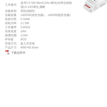
蓝⽛5.0 SIG Mesh,DALI调光(⾃带总线电
工作模式:
源),0-10V调光,通断
负载类型:
容性或阻性
负载容量:
≤400VA(容性负载)， ≤800W(阻性负载)
发射功率:
0.3mW
待机功率:
≤1.5W
⼯作频率:
5.8GHz
安装高度:
≤6m
探测范围:
≤10m
IP等级:
IP20
安装⽅式:
嵌⼊式安装
产品尺⼨:
Φ90×85.6mm
下载说明书