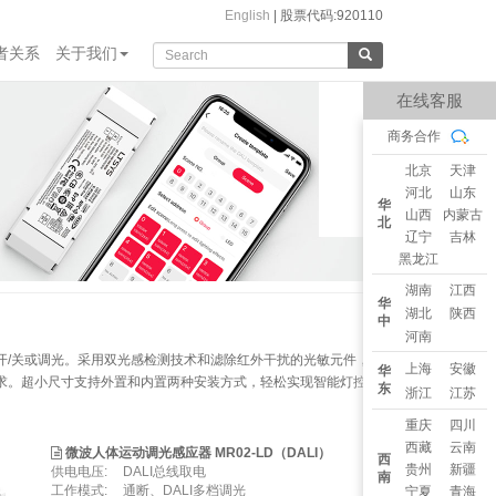
English
|
股票代码:920110
者关系
关于我们
在线客服
商务合作
北京
天津
河北
山东
华
山西
内蒙古
北
辽宁
吉林
黑龙江
湖南
江西
华
湖北
陕西
中
河南
由开/关或调光。采用双光感检测技术和滤除红外干扰的光敏元件，智
上海
安徽
华
需求。超小尺寸支持外置和内置两种安装方式，轻松实现智能灯控。
东
浙江
江苏
重庆
四川
西藏
云南
微波人体运动调光感应器 MR02-LD（DALI）
西
贵州
新疆
供电电压:
DALI总线取电
南
⼯作模式:
通断、DALI多档调光
宁夏
青海