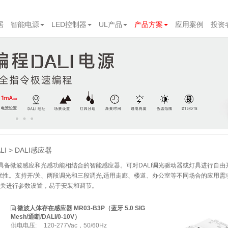
居
智能电源
LED控制器
UL产品
产品方案
应用案例
投资
LI
DALI感应器
，具备微波感应和光感功能相结合的智能感应器。可对DALI调光驱动器或灯具进行自
扰性。支持开/关、两段调光和三段调光,适用走廊、楼道、办公室等不同场合的应用
码开关进行参数设置，易于安装和调节。
微波人体存在感应器 MR03-B3P（蓝牙 5.0 SIG
Mesh/通断/DALI/0-10V）
供电电压:
120-277Vac，50/60Hz