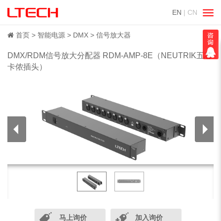
EN
| CN
切
换
导
首页
智能电源
DMX
信号放大器
航
DMX/RDM信号放大分配器 RDM-AMP-8E（NEUTRIK五芯
卡侬插头）
马上询价
加入询价