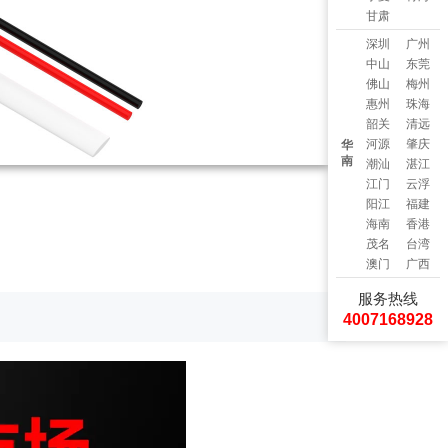
甘肃
深圳
广州
中山
东莞
佛山
梅州
惠州
珠海
韶关
清远
河源
肇庆
华
南
潮汕
湛江
江门
云浮
阳江
福建
海南
香港
茂名
台湾
澳门
广西
服务热线
4007168928