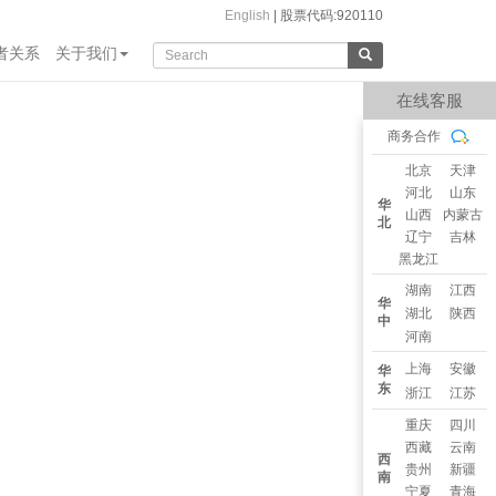
English
|
股票代码:920110
者关系
关于我们
在线客服
商务合作
北京
天津
河北
山东
华
山西
内蒙古
北
辽宁
吉林
黑龙江
湖南
江西
华
湖北
陕西
中
河南
上海
安徽
华
东
浙江
江苏
重庆
四川
西藏
云南
西
贵州
新疆
南
宁夏
青海