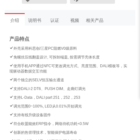
介绍
说明书
认证
视频
相关产品
产品特点
外壳采用科思创/三星PC阻燃V0级原料
免螺丝压线翻盖设计, 可拆卸端盖, 按需调节壳体长度
使用手机APP通过NFC可更改调光方式、亮度范围、DALI模板等，实
现驱动器数据交互功能
两个独立的SELV恒压输出通道
支持DALI-2 DT6、PUSH DIM、走廊灯调光
支持L-Data，DALI part 251，252，253
调光范围0~100%, LED从0.01%开始调光
支持有线升级设备固件
符合欧盟能效ERP指令，网络待机功耗<0.5W
创新的热管理技术，智能保护电源寿命