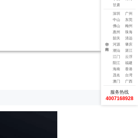
甘肃
深圳
广州
中山
东莞
佛山
梅州
惠州
珠海
韶关
清远
河源
肇庆
华
南
潮汕
湛江
江门
云浮
阳江
福建
海南
香港
茂名
台湾
澳门
广西
服务热线
4007168928