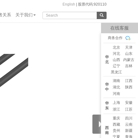
English
|
股票代码:920110
者关系
关于我们
在线客服
商务合作
北京
天津
河北
山东
华
山西
内蒙古
北
辽宁
吉林
黑龙江
湖南
江西
华
湖北
陕西
中
河南
上海
安徽
华
东
浙江
江苏
重庆
四川
西藏
云南
西
贵州
新疆
南
宁夏
青海