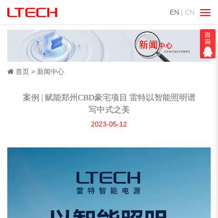
EN
| CN
切
换
导
航
首页
新闻中心
案例 | 赋能郑州CBD豪宅项目 雷特以智能照明谱
写中式之美
2023-05-12