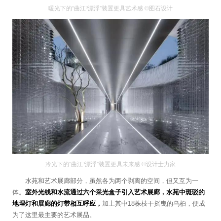
暖光下的“曲江³漂浮”装置更具艺术感 ©图石设计
冷光下的“曲江³漂浮”装置更具未来感 ©设计士力家
水苑和艺术展廊部分，虽然各为两个剥离的空间，但又互为一
体。
室外光线和水流通过六个采光盒子引入艺术展廊，水苑中斑驳的
地埋灯和展廊的灯带相互呼应，
加上其中18株枝干摇曳的乌桕，便成
为了这里最主要的艺术展品。