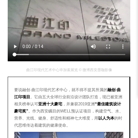
曲江印现代艺术中心毕加索展览 © 微博西安墨咖影像
要说融创·曲江印现代艺术中心，就不得不提其所属的
融创·曲
江印项目
。它由五大全球行业前沿设计团队打造，现已被亚洲
相关榜单认可
亚洲十大豪宅
，并兼获2019亚洲
“最佳建筑设计
豪宅奖”
。作为西安瞩目的WELL预认证项目，构建空气、水、
营养、光线、健身、舒适性和精神七大维度，用
以人为本
的时
代思维传达着建筑的健康使命。