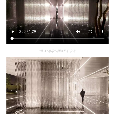
“曲江³漂浮”装置©图石设计