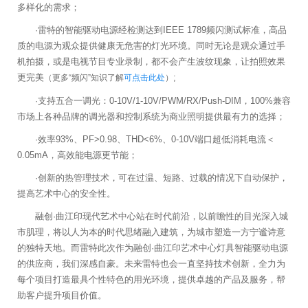
多样化的需求；
·雷特的智能驱动电源经检测达到IEEE 1789频闪测试标准，高品
质的电源为观众提供健康无危害的灯光环境。同时无论是观众通过手
机拍摄，或是电视节目专业录制，都不会产生波纹现象，让拍照效果
更完美
;
（更多“频闪”知识了解
可点击此处
）
·支持五合一调光：0-10V/1-10V/PWM/RX/Push-DIM，100%兼容
市场上各种品牌的调光器和控制系统为商业照明提供最有力的选择；
·效率93%、PF>0.98、THD<6%、0-10V端口超低消耗电流＜
0.05mA，高效能电源更节能；
·创新的热管理技术，可在过温、短路、过载的情况下自动保护，
提高艺术中心的安全性。
融创·曲江印现代艺术中心站在时代前沿，以前瞻性的目光深入城
市肌理，将以人为本的时代思绪融入建筑，为城市塑造一方宁谧诗意
的独特天地。而雷特此次作为融创·曲江印艺术中心灯具智能驱动电源
的供应商，我们深感自豪。未来雷特也会一直坚持技术创新，全力为
每个项目打造最具个性特色的用光环境，提供卓越的产品及服务，帮
助客户提升项目价值。