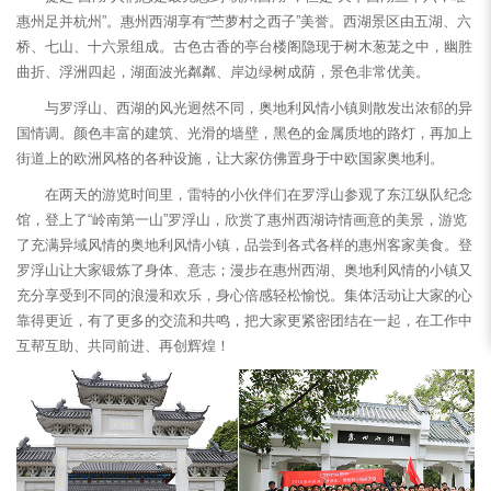
惠州足并杭州”。惠州西湖享有“苎萝村之西子”美誉。西湖景区由五湖、六
桥、七山、十六景组成。古色古香的亭台楼阁隐现于树木葱茏之中，幽胜
曲折、浮洲四起，湖面波光粼粼、岸边绿树成荫，景色非常优美。
与罗浮山、西湖的风光迥然不同，奥地利风情小镇则散发出浓郁的异
国情调。颜色丰富的建筑、光滑的墙壁，黑色的金属质地的路灯，再加上
街道上的欧洲风格的各种设施，让大家仿佛置身于中欧国家奥地利。
在两天的游览时间里，雷特的小伙伴们在罗浮山参观了东江纵队纪念
馆，登上了“岭南第一山”罗浮山，欣赏了惠州西湖诗情画意的美景，游览
了充满异域风情的奥地利风情小镇，品尝到各式各样的惠州客家美食。登
罗浮山让大家锻炼了身体、意志；漫步在惠州西湖、奥地利风情的小镇又
充分享受到不同的浪漫和欢乐，身心倍感轻松愉悦。集体活动让大家的心
靠得更近，有了更多的交流和共鸣，把大家更紧密团结在一起，在工作中
互帮互助、共同前进、再创辉煌！