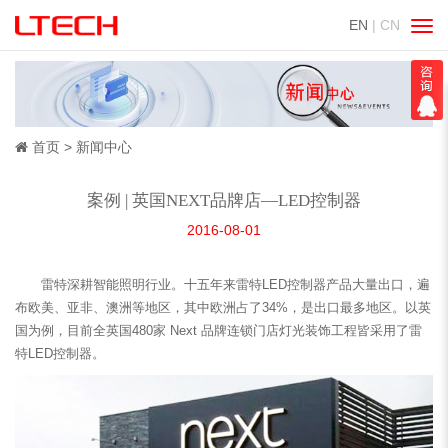
EN
| CN
切
换
导
航
首页
新闻中心
案例 | 英国NEXT品牌店—LED控制器
2016-08-01
雷特深耕智能照明行业。十五年来雷特LED控制器产品大量出口，遍
布欧美、亚非、澳洲等地区，其中欧洲占了34%，是出口最多地区。以英
国为例，目前全英国480家 Next 品牌连锁门店灯光装饰工程皆采用了雷
特
LED控制器
。