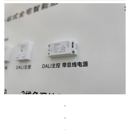
.
.
.